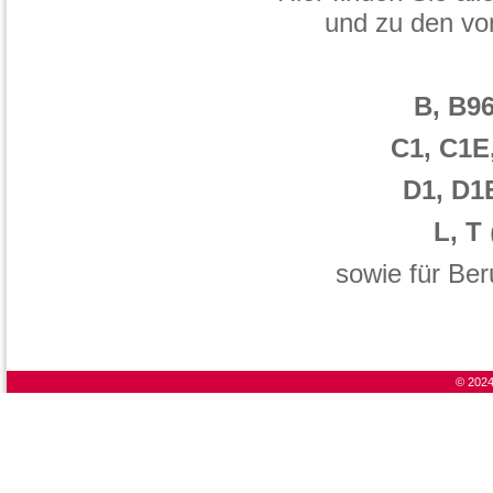
und zu den vo
B, B9
C1, C1E
D1, D1
L, T
sowie für Ber
© 2024